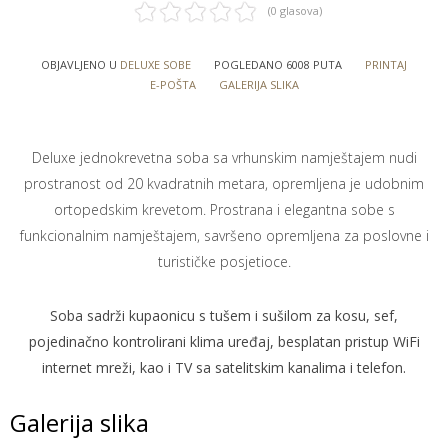
(0 glasova)
OBJAVLJENO U
DELUXE SOBE
POGLEDANO 6008 PUTA
PRINTAJ
E-POŠTA
GALERIJA SLIKA
Deluxe jednokrevetna soba sa vrhunskim namještajem nudi
prostranost od 20 kvadratnih metara, opremljena je udobnim
ortopedskim krevetom. Prostrana i elegantna sobe s
funkcionalnim namještajem, savršeno opremljena za poslovne i
turističke posjetioce.
Soba sadrži kupaonicu s tušem i sušilom za kosu, sef,
pojedinačno kontrolirani klima uređaj, besplatan pristup WiFi
internet mreži, kao i TV sa satelitskim kanalima i telefon.
Galerija slika