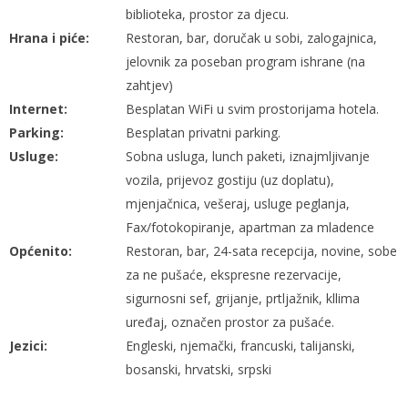
biblioteka, prostor za djecu.
Hrana i piće:
Restoran, bar, doručak u sobi, zalogajnica,
jelovnik za poseban program ishrane (na
zahtjev)
Internet:
Besplatan WiFi u svim prostorijama hotela.
Parking:
Besplatan privatni parking.
Usluge:
Sobna usluga, lunch paketi, iznajmljivanje
vozila, prijevoz gostiju (uz doplatu),
mjenjačnica, vešeraj, usluge peglanja,
Fax/fotokopiranje, apartman za mladence
Općenito:
Restoran, bar, 24-sata recepcija, novine, sobe
za ne pušaće, ekspresne rezervacije,
sigurnosni sef, grijanje, prtljažnik, kllima
uređaj, označen prostor za pušaće.
Jezici:
Engleski, njemački, francuski, talijanski,
bosanski, hrvatski, srpski