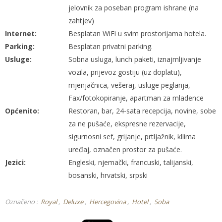
jelovnik za poseban program ishrane (na
zahtjev)
Internet:
Besplatan WiFi u svim prostorijama hotela.
Parking:
Besplatan privatni parking.
Usluge:
Sobna usluga, lunch paketi, iznajmljivanje
vozila, prijevoz gostiju (uz doplatu),
mjenjačnica, vešeraj, usluge peglanja,
Fax/fotokopiranje, apartman za mladence
Općenito:
Restoran, bar, 24-sata recepcija, novine, sobe
za ne pušaće, ekspresne rezervacije,
sigurnosni sef, grijanje, prtljažnik, kllima
uređaj, označen prostor za pušaće.
Jezici:
Engleski, njemački, francuski, talijanski,
bosanski, hrvatski, srpski
Označeno :
Royal
Deluxe
Hercegovina
Hotel
Soba