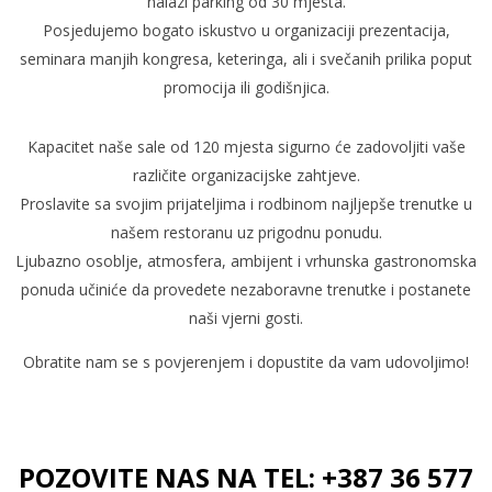
nalazi parking od 30 mjesta.
Posjedujemo bogato iskustvo u organizaciji prezentacija,
seminara manjih kongresa, keteringa, ali i svečanih prilika poput
promocija ili godišnjica.
Kapacitet naše sale od 120 mjesta sigurno će zadovoljiti vaše
različite organizacijske zahtjeve.
Proslavite sa svojim prijateljima i rodbinom najljepše trenutke u
našem restoranu uz prigodnu ponudu.
Ljubazno osoblje, atmosfera, ambijent i vrhunska gastronomska
ponuda učiniće da provedete nezaboravne trenutke i postanete
naši vjerni gosti.
Obratite nam se s povjerenjem i dopustite da vam udovoljimo!
POZOVITE NAS NA TEL: +387 36 577