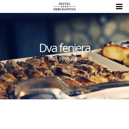
Dva fenjera
naš restoran