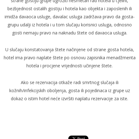
strane gostiju-grupe ugroziti nesmetan rad hotela u cjelini,
bezbjednost ostalih gostiju i hotela kao objekta i zaposlenih ili
imidža davaoca usluge, davalac usluga zadržava pravo da gosta-
grupu udalji iz hotela i u tom slučaju korisnici usluga, odnosno
gosti nemaju pravo na naknadu štete od davaoca usluga.
U slučaju konstatovanja štete načinjene od strane gosta hotela,
hotel ima pravo naplate štete po osnovu zapisnika menadžmenta
hotela i procjene vrijednosti učinjene štete.
Ako se rezervacija otkaže radi smrtnog slučaja ili
kožnih/infekcijskih oboljenja, gosta ili pojedinaca iz grupe uz
dokaz o istim hotel neće izvršiti naplatu rezervacije za iste.