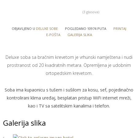
(3 glasova)
OBJAVLJENO U
DELUXE SOBE
POGLEDANO 10974 PUTA
PRINTAJ
E-POŠTA
GALERIJA SLIKA
Deluxe soba sa bračnim krevetom je vrhunski namještena i nudi
prostranost od 20 kvadratnih metara. Opremljena je udobnim
ortopedskim krevetom.
Soba ima kupaonicu s tušem i sušilom za kosu, sef, pojedinačno
kontrolirani klima uređaj, besplatan pristup WiFi internet mreži,
kao i TV sa satelitskim kanalima i telefon.
Galerija slika