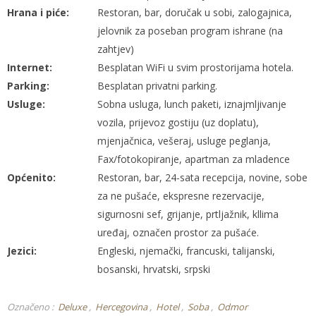
Hrana i piće:
Restoran, bar, doručak u sobi, zalogajnica,
jelovnik za poseban program ishrane (na
zahtjev)
Internet:
Besplatan WiFi u svim prostorijama hotela.
Parking:
Besplatan privatni parking.
Usluge:
Sobna usluga, lunch paketi, iznajmljivanje
vozila, prijevoz gostiju (uz doplatu),
mjenjačnica, vešeraj, usluge peglanja,
Fax/fotokopiranje, apartman za mladence
Općenito:
Restoran, bar, 24-sata recepcija, novine, sobe
za ne pušaće, ekspresne rezervacije,
sigurnosni sef, grijanje, prtljažnik, kllima
uređaj, označen prostor za pušaće.
Jezici:
Engleski, njemački, francuski, talijanski,
bosanski, hrvatski, srpski
Označeno :
Deluxe
Hercegovina
Hotel
Soba
Odmor