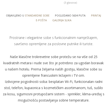
(3 glasova)
OBJAVLJENO U
STANDARDNE SOBE
POGLEDANO 5634 PUTA
PRINTAJ
E-POŠTA
GALERIJA SLIKA
Prostrane i elegantne sobe s funkcionalnim namještajem,
savršeno opremljene za poslovne putnike ili turiste.
Naše klasične trokrevetne sobe protežu se na više od 25
kvadratnih metara i nude sve što je potrebno za ugodan boravak
u našem hotelu. Prema željama naših gostiju, klasične sobe su
opremljene francuskim ležajem i TV-om.
Izdvojene pogodnosti soba: besplatan Wi-Fi, funkcionalan radni
stol, telefon, kupaonica s kozmetičkim asortimanom, tuš, sušilo
za kosu, sigurnosni protupožarni sistem - sprinkler, klima-uređaj s
mogućnošću postavljanja sobne temperature.