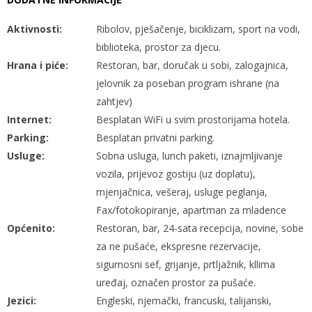
Aktivnosti:
Ribolov, pješačenje, biciklizam, sport na vodi,
biblioteka, prostor za djecu.
Hrana i piće:
Restoran, bar, doručak u sobi, zalogajnica,
jelovnik za poseban program ishrane (na
zahtjev)
Internet:
Besplatan WiFi u svim prostorijama hotela.
Parking:
Besplatan privatni parking.
Usluge:
Sobna usluga, lunch paketi, iznajmljivanje
vozila, prijevoz gostiju (uz doplatu),
mjenjačnica, vešeraj, usluge peglanja,
Fax/fotokopiranje, apartman za mladence
Općenito:
Restoran, bar, 24-sata recepcija, novine, sobe
za ne pušaće, ekspresne rezervacije,
sigurnosni sef, grijanje, prtljažnik, kllima
uređaj, označen prostor za pušaće.
Jezici:
Engleski, njemački, francuski, talijanski,