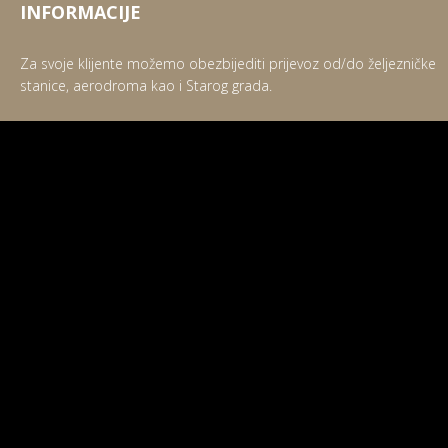
INFORMACIJE
Za svoje klijente možemo obezbijediti prijevoz od/do željezničke
stanice, aerodroma kao i Starog grada.
ADRESA
Hotel Hercegovina
Bišće Polje M17, 88104 Mostar,
PRONAĐITE NAS
Bosna i Hercegovina