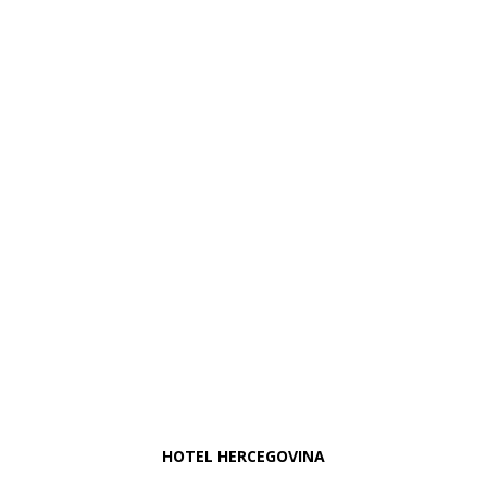
Izvrstan hotel u Mostaru
U posjeti ste Mostaru,
odsjednite u
hotelu sa 4 zvjezdice
HOTEL HERCEGOVINA