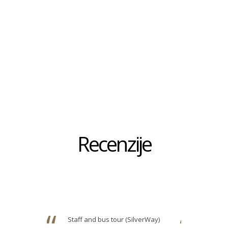
Recenzije
Staff and bus tour (SilverWay)
Super ho