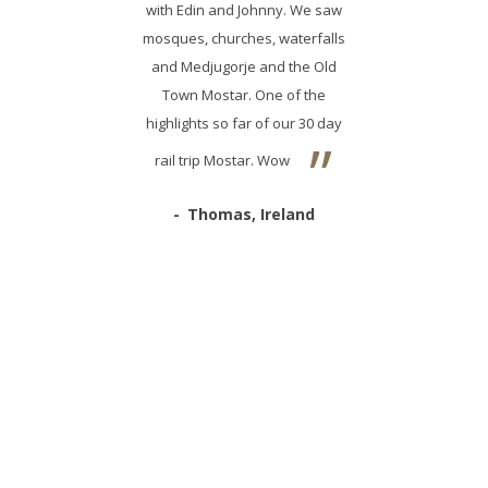
with Edin and Johnny. We saw
saubere 
mosques, churches, waterfalls
hilfsbe
and Medjugorje and the Old
frühstück
Town Mostar. One of the
auch zu
highlights so far of our 30 day
ebenso 
rail trip Mostar. Wow
Thomas, Ireland
V