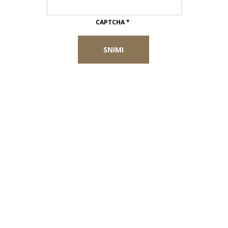
CAPTCHA
*
SNIMI
Naše sobe
odmorite se u deluxe sobama